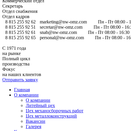
Коммерческий отдел
Секретарь
Отдел снабжения
Отдел кадров
8 815 255 92 62
marketing@nw-omz.com
Пн - Пт 08:00 - 
8 815 255 92 51
secretar@nw-omz.com
Пн - Пт 08:00 - 16
8 815 255 92 61
snab@nw-omz.com
Пн - Пт 08:00 - 16:30
8 815 255 92 65
personal@nw-omz.com
Пн - Пт 08:00 - 1
С 1971 года
на рынке
Полный цикл
производства
Фокус
на наших клиентов
Отправить заявку
Главная
О компании
О компании
Литейный цех
Цех механосборочных работ
Цех металлоконструкций
Вакансии
Галерея