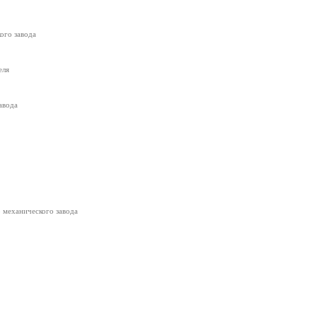
ого завода
еля
авода
 механического завода