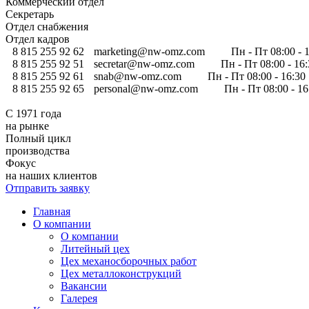
Коммерческий отдел
Секретарь
Отдел снабжения
Отдел кадров
8 815 255 92 62
marketing@nw-omz.com
Пн - Пт 08:00 - 
8 815 255 92 51
secretar@nw-omz.com
Пн - Пт 08:00 - 16
8 815 255 92 61
snab@nw-omz.com
Пн - Пт 08:00 - 16:30
8 815 255 92 65
personal@nw-omz.com
Пн - Пт 08:00 - 1
С 1971 года
на рынке
Полный цикл
производства
Фокус
на наших клиентов
Отправить заявку
Главная
О компании
О компании
Литейный цех
Цех механосборочных работ
Цех металлоконструкций
Вакансии
Галерея