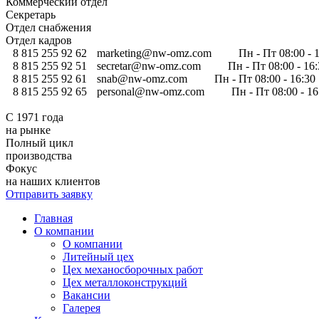
Коммерческий отдел
Секретарь
Отдел снабжения
Отдел кадров
8 815 255 92 62
marketing@nw-omz.com
Пн - Пт 08:00 - 
8 815 255 92 51
secretar@nw-omz.com
Пн - Пт 08:00 - 16
8 815 255 92 61
snab@nw-omz.com
Пн - Пт 08:00 - 16:30
8 815 255 92 65
personal@nw-omz.com
Пн - Пт 08:00 - 1
С 1971 года
на рынке
Полный цикл
производства
Фокус
на наших клиентов
Отправить заявку
Главная
О компании
О компании
Литейный цех
Цех механосборочных работ
Цех металлоконструкций
Вакансии
Галерея