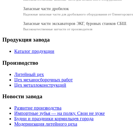
Запасные части дробилок
Надежные запасные части для дробильного оборудования от Оленегорского
Запасные части экскаваторов ЭКГ, буровых станков СБШ.
Высококачественные запчасти от производителя
Продукция завода
Каталог продукции
Производство
Литейный цех
Цех механосборочных работ
Цех металлоконструкций
Новости завода
Развитие производства
Импортные зубья — на полку. Свои не хуже
Будни и праздники кормильцев города
Модернизация литейного цеха