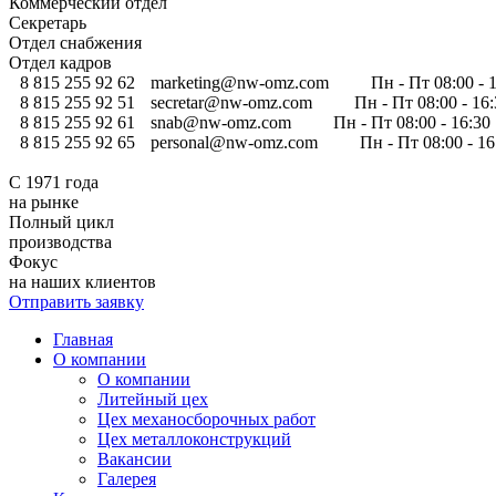
Коммерческий отдел
Секретарь
Отдел снабжения
Отдел кадров
8 815 255 92 62
marketing@nw-omz.com
Пн - Пт 08:00 - 
8 815 255 92 51
secretar@nw-omz.com
Пн - Пт 08:00 - 16
8 815 255 92 61
snab@nw-omz.com
Пн - Пт 08:00 - 16:30
8 815 255 92 65
personal@nw-omz.com
Пн - Пт 08:00 - 1
С 1971 года
на рынке
Полный цикл
производства
Фокус
на наших клиентов
Отправить заявку
Главная
О компании
О компании
Литейный цех
Цех механосборочных работ
Цех металлоконструкций
Вакансии
Галерея