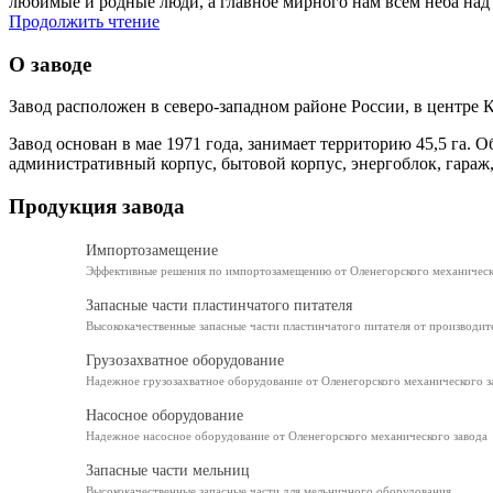
любимые и родные люди, а главное мирного нам всем неба над
Продолжить чтение
О заводе
Завод расположен в северо-западном районе России, в центре 
Завод основан в мае 1971 года, занимает территорию 45,5 га. 
административный корпус, бытовой корпус, энергоблок, гараж,
Продукция завода
Импортозамещение
Эффективные решения по импортозамещению от Оленегорского механическ
Запасные части пластинчатого питателя
Высококачественные запасные части пластинчатого питателя от производит
Грузозахватное оборудование
Надежное грузозахватное оборудование от Оленегорского механического з
Насосное оборудование
Надежное насосное оборудование от Оленегорского механического завода
Запасные части мельниц
Высококачественные запасные части для мельничного оборудования