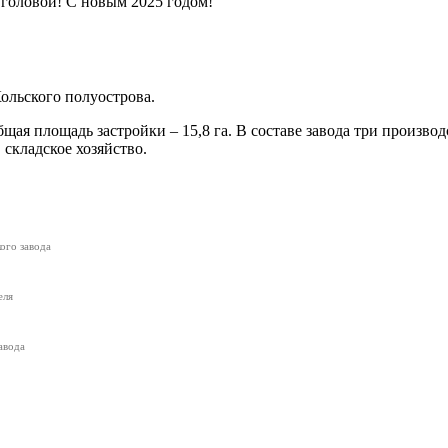
 головой! С новым 2025 годом!
Кольского полуострова.
Общая площадь застройки – 15,8 га. В составе завода три произв
 складское хозяйство.
ого завода
еля
авода